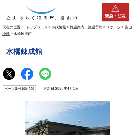
緊急・防災
現在の位置：
トップページ
>
市政情報
>
施設案内・施設予約
>
スポーツ
>
富山
地域
> 水橋錬成館
水橋錬成館
更新日 2025年4月1日
ページ番号1004990