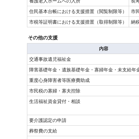
養護老人ホームへの入所
長
住民基本台帳における支援措置（閲覧制限等）
市
市税等証明書における支援措置（取得制限等）
納
その他の支援
内容
交通事故遺児福祉金
障害基礎年金・遺族基礎年金・寡婦年金・未支給年
重度心身障害者等医療費助成
市民税の寡婦・寡夫控除
生活福祉資金貸付・相談
要介護認定の申請
葬祭費の支給