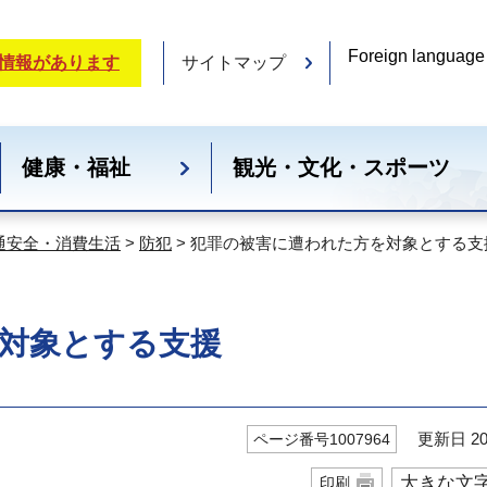
Foreign language
情報があります
サイトマップ
健康・福祉
観光・文化・スポーツ
通安全・消費生活
>
防犯
> 犯罪の被害に遭われた方を対象とする支
対象とする支援
更新日 20
ページ番号1007964
大きな文
印刷