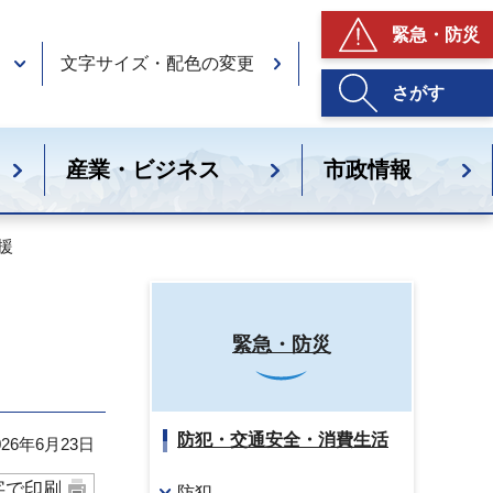
緊急・防災
文字サイズ・配色の変更
さがす
産業・ビジネス
市政情報
援
緊急・防災
防犯・交通安全・消費生活
26年6月23日
字で印刷
防犯