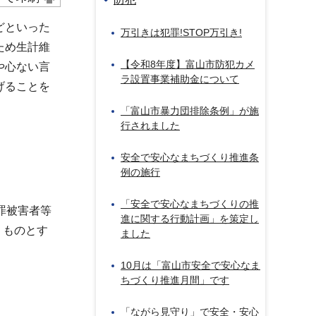
どといった
万引きは犯罪!STOP万引き!
ため生計維
【令和8年度】富山市防犯カメ
や心ない言
ラ設置事業補助金について
げることを
「富山市暴力団排除条例」が施
行されました
安全で安心なまちづくり推進条
例の施行
「安全で安心なまちづくりの推
罪被害者等
進に関する行動計画」を策定し
うものとす
ました
10月は「富山市安全で安心なま
ちづくり推進月間」です
「ながら見守り」で安全・安心