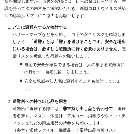
所を開設しますが、市民の皆様には「自らの命は自らで守る」意
識を持って次の内容をご確認いただき、新型コロナウイルス感染
症の感染拡大防止にご協力をお願いします。
どこに避難をするか検討する
ハザードマップなどを活用し、自宅の安全リスクを確認しま
しょう。
「避難」とは「難」を避けること
です。
安全な場所
にいる場合は、必ずしも避難所に行く必要はありません。
感
染リスクを考慮した行動をお願いします。
自宅で安全が確保できる場合は、人の集まる避難所に
は行かず、自宅に留まりましょう。
安全な親戚や知人宅に避難することも検討しましょ
う。
避難所への持ち出し品を用意
避難所に避難する際には、
非常持ち出し品と合わせて
、避難
者名簿や、マスク、体温計、アルコール消毒液やウェットテ
ィッシュなどの衛生用品の持参をお願いします。
（参考）添付ファイル「備蓄品・非常持出品点検リスト」