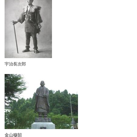
宇治長次郎
金山穆韶