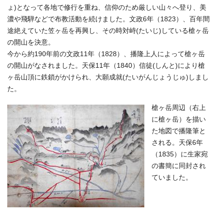
ょ)となって各地で修行を重ね、信仰のため厳しい山々へ登り、美
濃や飛騨などで布教活動を続けました。文政6年（1823）、百年間
途絶えていた笠ヶ岳を再興し、その時対峙(たいじ)している槍ヶ岳
の開山を決意。
今から約190年前の文政11年（1828）、播隆上人によって槍ヶ岳
の開山がなされました。天保11年（1840）信徒(しんと)により槍
ヶ岳山頂に鉄鎖がかけられ、大願成就(たいがんじょうじゅ)しまし
た。
槍ヶ岳周辺（右上
に槍ヶ岳）を描い
た地図で播隆筆と
される。天保6年
（1835）に生家宛
の書簡に同封され
ていました。