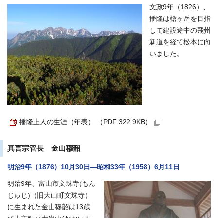
文政9年（1826）、
播隆は槍ヶ岳を目指
して建設途中の飛州
新道を経て松本に向
いました。
播隆上人の生涯（年表） （PDF 322.9KB）
真言宗管長 金山穆韶
明治9年（1876）10月30日―昭和33年（1958）6月11日
明治9年、富山市文珠寺(もん
じゅじ)（旧大山町文珠寺）
に生まれた金山穆韶は13歳