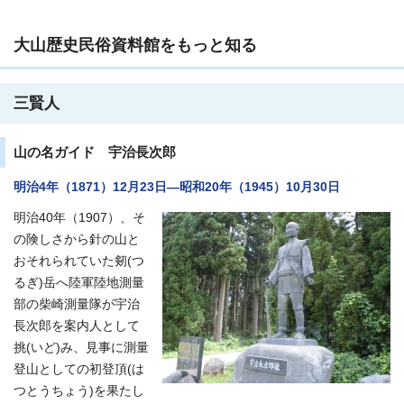
大山歴史民俗資料館をもっと知る
三賢人
山の名ガイド 宇治長次郎
明治4年（1871）12月23日―昭和20年（1945）10月30日
明治40年（1907）、そ
の険しさから針の山と
おそれられていた剱(つ
るぎ)岳へ陸軍陸地測量
部の柴崎測量隊が宇治
長次郎を案内人として
挑(いど)み、見事に測量
登山としての初登頂(は
つとうちょう)を果たし