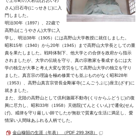
で上市町の大岩山(おおいわ
さん)日石寺(にっせきじ)に入
門しました。
明治30年（1897）、22歳で
高野山(こうやさん)大学に入
学し、明治38年（1905）には高野山大学教授に就任しました。
昭和15年（1940）から20年（1945）まで高野山大学長としての重
責を果たしました。戦時体制下、他大学との合併を政府から指示
されましたが、大学の伝統を守り、真の宗教家を養成するには大
学の独立が大事と考え大変な苦労をして高野山大学の独立を守り
ました。真言宗の理論を極め修業でも並ぶものがなく昭和28年
（1953）、高野山真言宗管長金剛峯寺(こんごうぶじ)座主(ざす)に
就きました。
また、北陸の高野山として倶利迦羅不動寺(くりからふどうじ)の復
興に尽力し、昭和33年（1958）天徳院(てんとくいん)で遷化(せん
げ)。戒律を守り厳しい師でしたが無欲で質素な生活に満足し、愛
情深い人間味あふれる人柄でした。
金山穆韶の生涯（年表） （PDF 299.3KB）