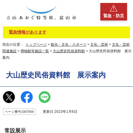
緊急・防災
緊急情報があります
現在の位置：
トップページ
>
観光・文化・スポーツ
>
文化・芸術
>
文化・芸術
関連施設
>
博物館等施設一覧
>
大山歴史民俗資料館
> 大山歴史民俗資料館 展示
案内
大山歴史民俗資料館 展示案内
更新日 2023年1月6日
ページ番号1007559
常設展示