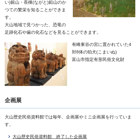
い)銀山・長棟(ながと)鉛山のか
つての繁栄を知ることができま
す。
大山地域で見つかった、恐竜の
足跡化石や歯の化石などを見ることができます。
有峰東谷の宮に置かれていた4
対8体の狛犬(こまいぬ)
富山市指定有形民俗文化財
企画展
大山歴史民俗資料館では毎年、企画展やミニ企画展を行っていま
す。
大山歴史民俗資料館 終了した企画展