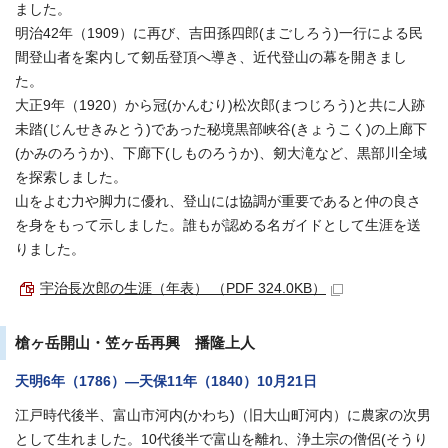
ました。
明治42年（1909）に再び、吉田孫四郎(まごしろう)一行による民
間登山者を案内して剱岳登頂へ導き、近代登山の幕を開きまし
た。
大正9年（1920）から冠(かんむり)松次郎(まつじろう)と共に人跡
未踏(じんせきみとう)であった秘境黒部峡谷(きょうこく)の上廊下
(かみのろうか)、下廊下(しものろうか)、剱大滝など、黒部川全域
を探索しました。
山をよむ力や脚力に優れ、登山には協調が重要であると仲の良さ
を身をもって示しました。誰もが認める名ガイドとして生涯を送
りました。
宇治長次郎の生涯（年表） （PDF 324.0KB）
槍ヶ岳開山・笠ヶ岳再興 播隆上人
天明6年（1786）―天保11年（1840）10月21日
江戸時代後半、富山市河内(かわち)（旧大山町河内）に農家の次男
として生れました。10代後半で富山を離れ、浄土宗の僧侶(そうり