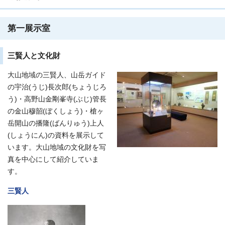
第一展示室
三賢人と文化財
大山地域の三賢人、山岳ガイド
の宇治(うじ)長次郎(ちょうじろ
う)・高野山金剛峯寺(ぶじ)管長
の金山穆韶(ぼくしょう)・槍ヶ
岳開山の播隆(ばんりゅう)上人
(しょうにん)の資料を展示して
います。大山地域の文化財を写
真を中心にして紹介していま
す。
三賢人