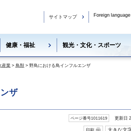
Foreign language
サイトマップ
健康・福祉
観光・文化・スポーツ
水産業
>
鳥獣
> 野鳥における鳥インフルエンザ
エンザ
更新日 20
ページ番号1011619
大きな文
印刷