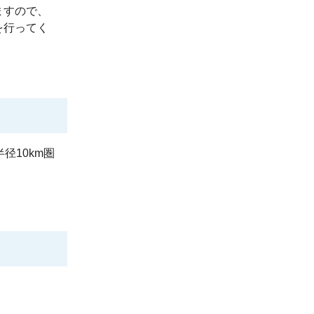
ますので、
を行ってく
10km圏