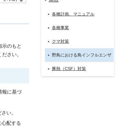
各種計画、マニュアル
各種事業
クマ対策
指示のもと
ください。
野鳥における鳥インフルエンザ
豚熱（CSF）対策
情報に基づ
ださい。
に心配する