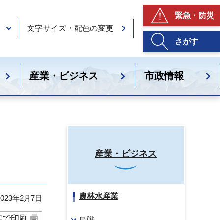
緊急・防災
文字サイズ・配色の変更
さがす
産業・ビジネス
市政情報
産業・ビジネス
農林水産業
23年2月7日
字で印刷
鳥獣