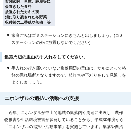
玄関玄関、車庫、納屋等に
仮置きした食料
放置されたカキの実
畑に取り残された冬野菜
収穫後の二番穂や落穂 等
家庭ごみはゴミステーションにきちんと出しましょう。(ゴミ
ステーションの外に放置しないでください)
集落周辺の里山の手入れをしてください。
手入れの行き届いていない集落周辺の里山は、サルにとって格
好の隠れ場所となりますので、枝打ちや下刈りをして見通しを
よくしましょう。
ニホンザルの追払い活動への支援
近年、ニホンザルが中山間地域の集落内や周辺に出没し、農作
物被害や生活環境被害が多発していることから、平成30年度から
「ニホンザルの追払い活動事業」を実施しています。集落や自治