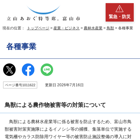
緊急・防災
現在の位置：
トップページ
>
産業・ビジネス
>
農林水産業
>
鳥獣
> 各種事業
各種事業
更新日 2026年7月16日
ページ番号1011622
鳥獣による農作物被害等の対策について
鳥獣による農林水産業等に係る被害を防止するため、富山市鳥
獣被害対策実施隊によるイノシシ等の捕獲、集落単位で実施する
電気柵やカラス防除用ワイヤー等の被害防止施設整備の導入に対