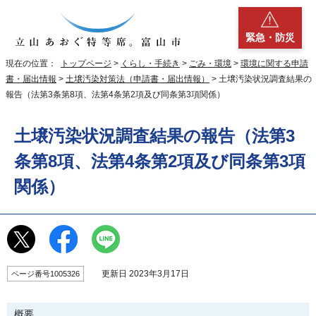
緊急・防災
現在の位置：
トップページ
>
くらし・手続き
>
ごみ・環境
>
環境に関する申請
書・届出情報
>
土壌汚染対策法（申請書・届出情報）
> 土壌汚染状況調査結果の
報告（法第3条第8項、法第4条第2項及び同条第3項関係）
土壌汚染状況調査結果の報告（法第3
条第8項、法第4条第2項及び同条第3項
関係）
更新日 2023年3月17日
ページ番号1005326
概要