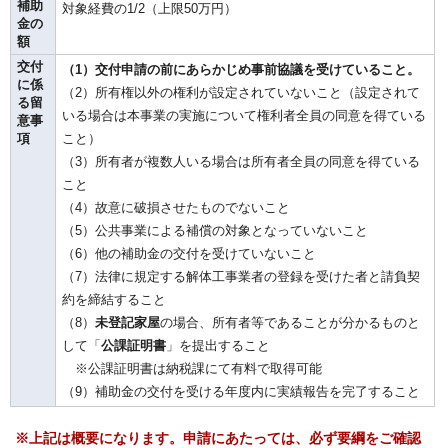
補助
対象経費の1/2（上限50万円）
金の
額
交付
（1）交付申請の前にあらかじめ事前協議を受けていること。
に係
（2）所有権以外の権利が設定されていないこと（設定されて
る留
いる場合は本事業の実施について権利者全員の同意を得ている
意事
項
こと）
（3）所有者が複数人いる場合は所有者全員の同意を得ている
こと
（4）故意に破損させたものでないこと
（5）公共事業による補償の対象となっていないこと
（6）他の補助金の交付を受けていないこと
（7）法律に規定する解体工事業者の登録を受けた者と請負契
約を締結すること
（8）
未登記家屋
の場合、所有者等であることが分かるものと
して「
公課証明書
」を提出すること
※公課証明書は納税課にて有料で取得可能
（9）補助金の交付を受ける年度内に実績報告を完了すること
※上記は概要になります。申請にあたっては、必ず要綱をご確認