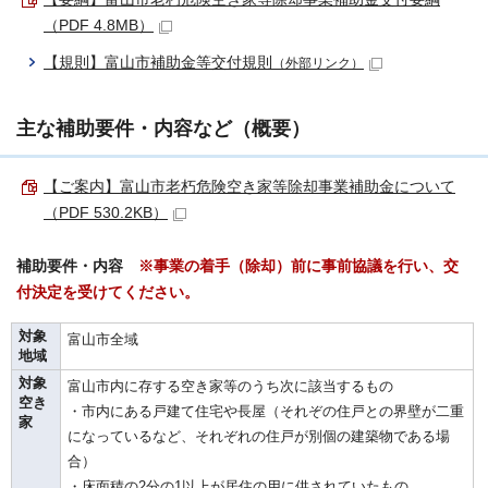
（PDF 4.8MB）
【規則】富山市補助金等交付規則
（外部リンク）
主な補助要件・内容など（概要）
【ご案内】富山市老朽危険空き家等除却事業補助金について
（PDF 530.2KB）
補助要件・内容
※事業の着手（除却）前に事前協議を行い、交
付決定を受けてください。
対象
富山市全域
地域
対象
富山市内に存する空き家等のうち次に該当するもの
空き
・市内にある戸建て住宅や長屋（それぞの住戸との界壁が二重
家
になっているなど、それぞれの住戸が別個の建築物である場
合）
・床面積の2分の1以上が居住の用に供されていたもの