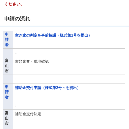
ください。
申請の流れ
申
空き家の判定を事前協議（様式第1号を提出）
請
者
↓
富
書類審査・現地確認
山
市
↓
申
補助金交付申請（様式第2号～を提出）
請
者
↓
富
補助金交付決定
山
市