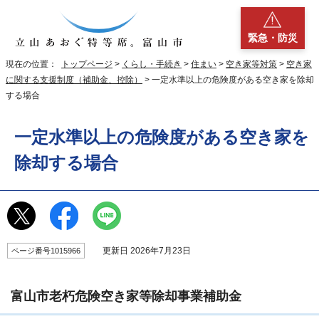
緊急・防災
現在の位置：
トップページ
>
くらし・手続き
>
住まい
>
空き家等対策
>
空き家
に関する支援制度（補助金、控除）
> 一定水準以上の危険度がある空き家を除却
する場合
一定水準以上の危険度がある空き家を
除却する場合
更新日 2026年7月23日
ページ番号1015966
富山市老朽危険空き家等除却事業補助金