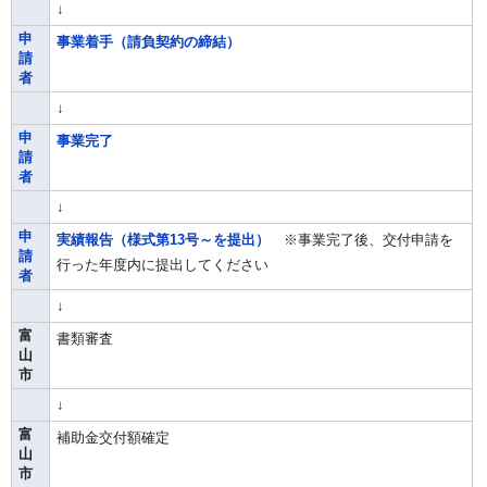
↓
申
事業着手（請負契約の締結）
請
者
↓
申
事業完了
請
者
↓
申
実績報告（様式第13号～を提出）
※事業完了後、交付申請を
請
行った年度内に提出してください
者
↓
富
書類審査
山
市
↓
富
補助金交付額確定
山
市