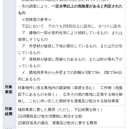
・市の調査により、
一定水準以上の危険度があると判定された
もの
≪危険度の参考≫
下記において、アのうち2項目以上に該当し、かつイに該当
ア 建物の一部が老朽化等により傾斜しているもの、または
崩壊しそうなもの
ア 外壁材が破損し下地が露出しているもの、または穴が生
じているもの
ア 屋根材が破損し雨漏りのあるもの、または軒が垂れ下が
っているもの
イ 隣地境界等から外壁までの距離が1階で3m、2階で5m以
内にあるもの
対象
対象物件に係る敷地内の建築物（基礎を含む）、工作物（地盤
事業
面下にあるものを除く）、立木その他の敷地に定着する物を解
体し、これに伴い生じた廃材等を運搬及び処分する除却事業
対象
補助事業に要した費用（ただし、下記経費を除く）
経費
(1)消費税及び地方消費税に相当する額
(2)家財道具の撤去、運搬及び処分に要する費用