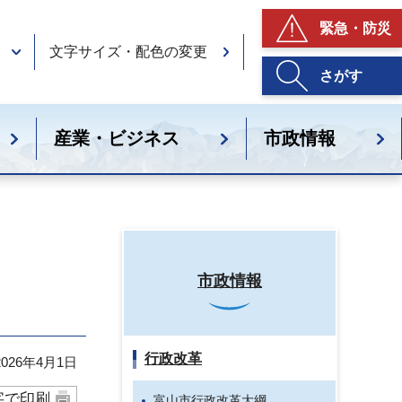
緊急・防災
文字サイズ・配色の変更
さがす
産業・ビジネス
市政情報
市政情報
行政改革
26年4月1日
字で印刷
富山市行政改革大綱