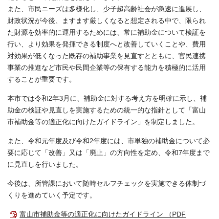
また、市民ニーズは多様化し、少子超高齢社会が急速に進展し、
財政状況が今後、ますます厳しくなると想定される中で、限られ
た財源を効率的に運用するためには、常に補助金について検証を
行い、より効果を発揮できる制度へと改善していくことや、費用
対効果が低くなった既存の補助事業を見直すとともに、官民連携
事業の推進など市民や民間企業等の保有する能力を積極的に活用
することが重要です。
本市では令和2年3月に、補助金に対する考え方を明確に示し、補
助金の検証や見直しを実施するための統一的な指針として「富山
市補助金等の適正化に向けたガイドライン」を制定しました。
また、令和元年度及び令和2年度には、市単独の補助金について必
要に応じて「改善」又は「廃止」の方向性を定め、令和7年度まで
に見直しを行いました。
今後は、所管課において随時セルフチェックを実施できる体制づ
くりを進めていく予定です。
富山市補助金等の適正化に向けたガイドライン （PDF