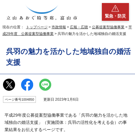
緊急・防災
現在の位置：
トップページ
>
市政情報
>
広報・広聴
>
公募提案型協働事業
>
平
成29年度 公募提案型協働事業
> 呉羽の魅力を活かした地域独自の婚活支援
呉羽の魅力を活かした地域独自の婚活
支援
更新日 2023年1月6日
ページ番号1004850
平成29年度公募提案型協働事業である「呉羽の魅力を活かした地
域独自の婚活支援」（実施団体：呉羽の活性化を考える会）の事
業結果をお伝えするページです。