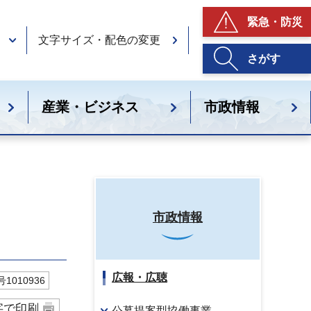
緊急・防災
文字サイズ・配色の変更
さがす
産業・ビジネス
市政情報
市政情報
広報・広聴
1010936
字で印刷
公募提案型協働事業