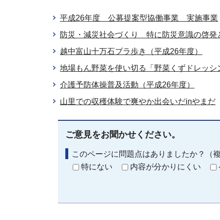
平成26年度 公募提案型協働事業 実施事業
防災・減災社会づくり 特に防災意識の啓発
越中富山十万石ブラ歩き（平成26年度）
地場もん野菜を使い切る「野菜くずドレッシ
介護予防体操普及活動（平成26年度）
山里での収穫体験で爽やか出会いだinやまだ
ご意見をお聞かせください。
このページに問題点はありましたか？（
特にない
内容が分かりにくい