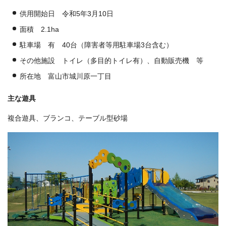
供用開始日 令和5年3月10日
面積 2.1ha
駐車場 有 40台（障害者等用駐車場3台含む）
その他施設 トイレ（多目的トイレ有）、自動販売機 等
所在地 富山市城川原一丁目
主な遊具
複合遊具、ブランコ、テーブル型砂場