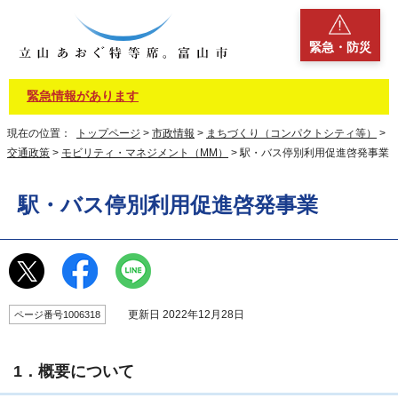
緊急・防災
緊急情報があります
現在の位置：
トップページ
>
市政情報
>
まちづくり（コンパクトシティ等）
>
交通政策
>
モビリティ・マネジメント（MM）
> 駅・バス停別利用促進啓発事業
駅・バス停別利用促進啓発事業
更新日 2022年12月28日
ページ番号1006318
1．概要について