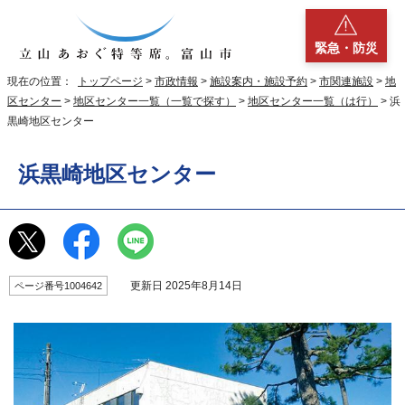
緊急・防災
現在の位置：
トップページ
>
市政情報
>
施設案内・施設予約
>
市関連施設
>
地
区センター
>
地区センター一覧（一覧で探す）
>
地区センター一覧（は行）
> 浜
黒崎地区センター
浜黒崎地区センター
更新日 2025年8月14日
ページ番号1004642