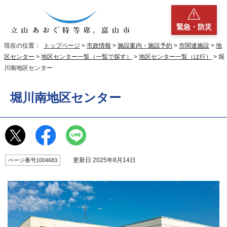
緊急・防災
現在の位置：
トップページ
>
市政情報
>
施設案内・施設予約
>
市関連施設
>
地
区センター
>
地区センター一覧（一覧で探す）
>
地区センター一覧（は行）
> 堀
川南地区センター
堀川南地区センター
更新日 2025年8月14日
ページ番号1004683