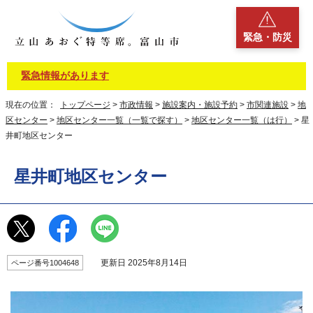
緊急・防災
緊急情報があります
現在の位置：
トップページ
>
市政情報
>
施設案内・施設予約
>
市関連施設
>
地
区センター
>
地区センター一覧（一覧で探す）
>
地区センター一覧（は行）
> 星
井町地区センター
星井町地区センター
更新日 2025年8月14日
ページ番号1004648