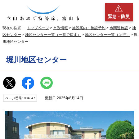
緊急・防災
現在の位置：
トップページ
>
市政情報
>
施設案内・施設予約
>
市関連施設
>
地
区センター
>
地区センター一覧（一覧で探す）
>
地区センター一覧（は行）
> 堀
川地区センター
堀川地区センター
更新日 2025年8月14日
ページ番号1004647