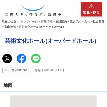
緊急・防災
現在の位置：
トップページ
>
市政情報
>
施設案内・施設予約
>
文化・社会教育
>
富山地域
> 芸術文化ホール(オーバードホール)
芸術文化ホール(オーバードホール)
更新日 2023年1月13日
ページ番号1011360
地図