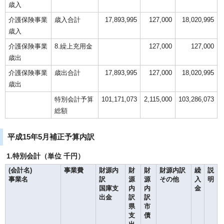
歳入
介護保険事業
歳入合計
17,893,995
127,000
18,020,995
歳入
介護保険事業
8.繰上充用金
127,000
127,000
歳出
介護保険事業
歳出合計
17,893,995
127,000
18,020,995
歳出
特別会計予算
101,171,073
2,115,000
103,286,073
総額
平成15年5月補正予算内訳
1.特別会計（単位 千円）
(会計名)
事業費
財源内
財
財
財源内訳
繰
説
事業名
訳
源
源
その他
入
明
国庫支
内
内
金
出金
訳
訳
県
市
支
債