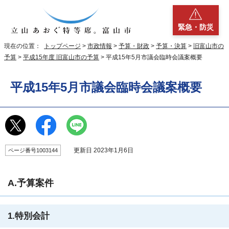
緊急・防災
現在の位置：
トップページ
>
市政情報
>
予算・財政
>
予算・決算
>
旧富山市の
予算
>
平成15年度 旧富山市の予算
> 平成15年5月市議会臨時会議案概要
平成15年5月市議会臨時会議案概要
更新日 2023年1月6日
ページ番号1003144
A.予算案件
1.特別会計