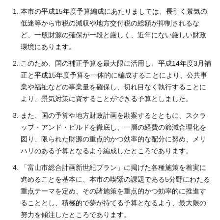
本市の平成15年度予算編成にあたりましては、長引く景気の
低迷等から市税の減収や地方交付税の総額が抑制されるな
ど、一般財源の確保が一段と厳しく、近年にない厳しい財政
環境にあります。
このため、国の補正予算を最大限に活用し、平成14年度3月補
正と平成15年度予算を一体的に編成することにより、公共事
業や福祉などの事業量を確保し、切れ目なく執行することに
より、景気対策に資することができる予算としました。
また、国の予算や地方財政計画を勘案するとともに、スクラ
ップ・アンド・ビルドを徹底し、一層の経費の節減合理化を
図り、限られた財源の重点的かつ効率的な配分に努め、メリ
ハリのある予算となるよう編成したところであります。
「富山市総合計画新世紀プラン」に掲げた各種施策を着実に
進めることを基本に、本市の喫緊の課題である5分野にわたる
重点テーマを定め、その諸施策を重点的かつ効率的に推進す
ることとし、積極的で夢が持てる予算となるよう、最大限の
努力を傾注したところであります。