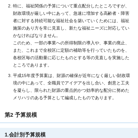
特に、福祉関係の予算について重点配分したところですが、
財政環境が厳しい中にあって、急速に増加する高齢者・障害
者に対する持続可能な福祉社会を築いていくためには、福祉
施策のあり方を常に見直し、新たな福祉ニーズに対応してい
かなければなりません。
このため、一部の事業への所得制限の導入や、事業の廃止、
また、これまで全校区に定額の補助等を行っていたものを、
各校区毎の活動量に応じたものとする等の見直しを実施した
ところであります。
平成15年度予算案は、財源の確保が近年になく厳しい財政環
境の中にあって、全職員でアイデアを出し合い、創意と工夫
を凝らし、限られた財源の重点的かつ効率的な配分に努めた
メリハリのある予算として編成したものであります。
第2 予算規模
1.会計別予算規模