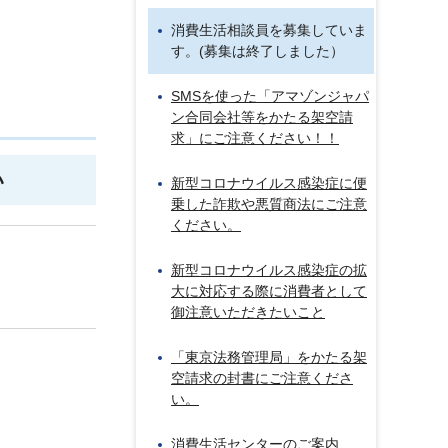
消費生活相談員を募集していま
す。(募集は終了しました）
SMSを使った「アマゾンジャパ
ン合同会社等をかたる架空請
求」にご注意ください！！
い
新型コロナウイルス感染症に便
乗した詐欺や悪質商法にご注意
ください。
新型コロナウイルス感染症の拡
大に対応する際に消費者として
御注意いただきたいこと
「東京法務管理局」をかたる架
空請求の封書にご注意くださ
い。
消費生活センターのご案内