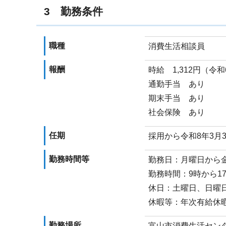
3 勤務条件
職種
消費生活相談員
報酬
時給 1,312円（令
通勤手当 あり
期末手当 あり
社会保険 あり
任期
採用から令和8年3月
勤務時間等
勤務日：月曜日から
勤務時間：9時から17
休日：土曜日、日曜
休暇等：年次有給休
勤務場所
富山市消費生活セン