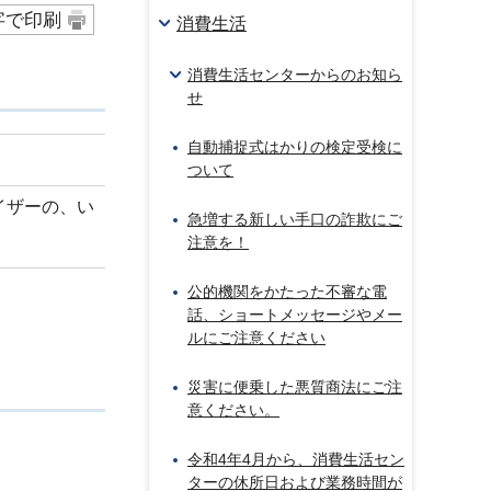
字で印刷
消費生活
消費生活センターからのお知ら
せ
自動捕捉式はかりの検定受検に
ついて
イザーの、い
急増する新しい手口の詐欺にご
注意を！
公的機関をかたった不審な電
話、ショートメッセージやメー
ルにご注意ください
災害に便乗した悪質商法にご注
意ください。
令和4年4月から、消費生活セン
ターの休所日および業務時間が