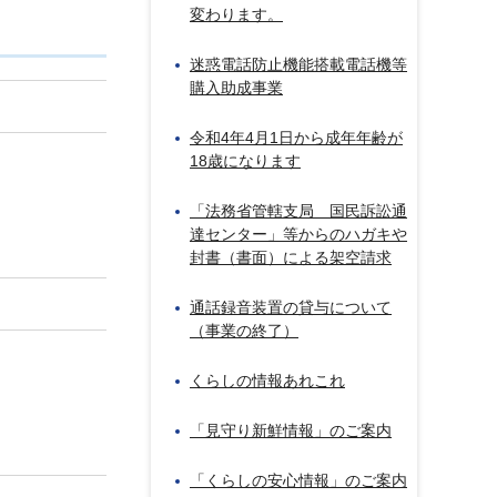
変わります。
迷惑電話防止機能搭載電話機等
購入助成事業
令和4年4月1日から成年年齢が
18歳になります
「法務省管轄支局 国民訴訟通
達センター」等からのハガキや
封書（書面）による架空請求
通話録音装置の貸与について
（事業の終了）
くらしの情報あれこれ
「見守り新鮮情報」のご案内
「くらしの安心情報」のご案内