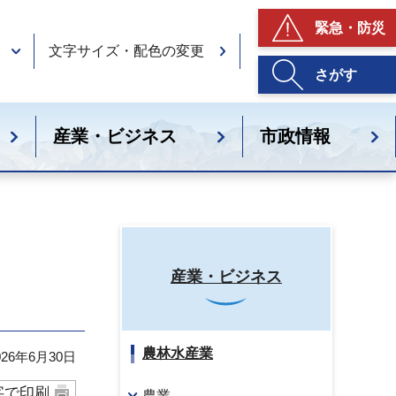
緊急・防災
文字サイズ・配色の変更
さがす
産業・ビジネス
市政情報
産業・ビジネス
農林水産業
26年6月30日
字で印刷
農業