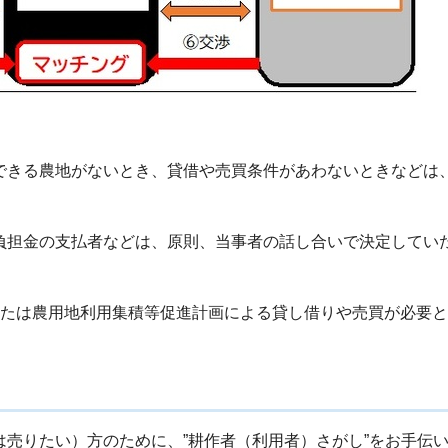
できる農地がないとき、貸借や売買条件があわないときなどは
負担金の支払者などは、原則、当事者の話し合いで決定してい
または農用地利用集積等促進計画による貸し借りや売買が必要
売りたい）方のために、”耕作者（利用者）さがし”をお手伝