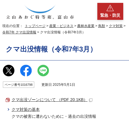
緊急・防災
現在の位置：
トップページ
>
産業・ビジネス
>
農林水産業
>
鳥獣
>
クマ対策
>
令和7年 クマ出没情報
> クマ出没情報（令和7年3月）
クマ出没情報（令和7年3月）
更新日 2025年5月1日
ページ番号1016798
クマ出没ゾーンについて （PDF 20.1KB）
クマ対策の基本
クマの被害に遭わないために・過去の出没情報