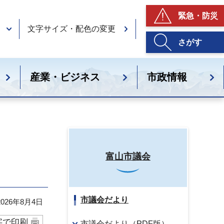
緊急・防災
文字サイズ・配色の変更
さがす
産業・ビジネス
市政情報
富山市議会
市議会だより
26年8月4日
字で印刷
市議会だより（PDF版）