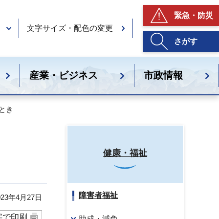
緊急・防災
文字サイズ・配色の変更
さがす
産業・ビジネス
市政情報
とき
健康・福祉
障害者福祉
23年4月27日
字で印刷
助成・減免