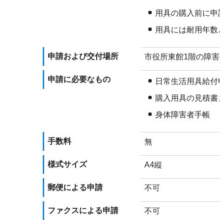
用具の購入前に申
用具には耐用年数
申請および交付場所
市役所東館1階の障害
申請に必要なもの
日常生活用具給付
購入用具の見積書
身体障害者手帳
手数料
無
様式サイズ
A4縦
郵便による申請
不可
ファクスによる申請
不可