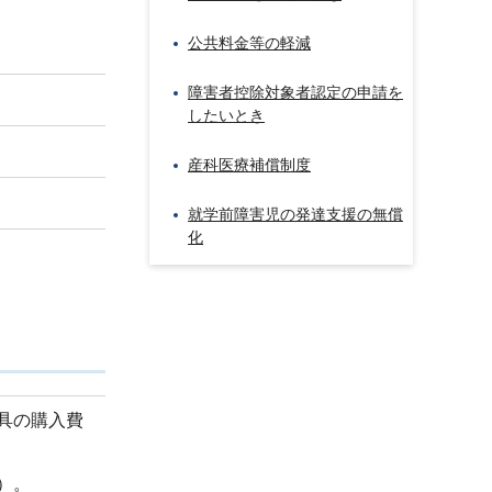
公共料金等の軽減
障害者控除対象者認定の申請を
したいとき
産科医療補償制度
就学前障害児の発達支援の無償
化
具の購入費
）。