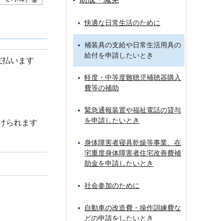
快適な日常生活のために
補装具の支給や日常生活用具の
給付を申請したいとき
支払います
軽度・中等度難聴児補聴器購入
費等の補助
緊急通報装置や福祉電話の貸与
を申請したいとき
けられます
身体障害者寝具乾燥等事業、在
宅重度身体障害者住宅改善費補
助金を申請したいとき
社会参加のために
自動車の改造費・操作訓練費な
どの申請をしたいとき