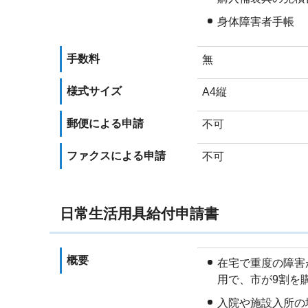
身体障害者手帳
手数料
無
様式サイズ
A4縦
郵便による申請
不可
ファクスによる申請
不可
日常生活用具給付申請書
概要
在宅で重度の障害
用で、市が9割を
入院や施設入所の