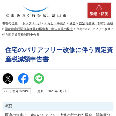
緊急・防災
現在の位置：
トップページ
>
くらし・手続き
>
税金
>
固定資産税・都市計画税
>
固定資産税関係各種異動届出書、申告書等の様式
> 住宅のバリアフリー改修に
伴う固定資産税減額申告書
住宅のバリアフリー改修に伴う固定資
産税減額申告書
更新日 2025年3月27日
ページ番号1003439
概要
既存の住宅に一定のバリアフリー改修が行われた場合、翌年度分