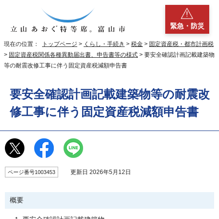
緊急・防災
現在の位置：
トップページ
>
くらし・手続き
>
税金
>
固定資産税・都市計画税
>
固定資産税関係各種異動届出書、申告書等の様式
> 要安全確認計画記載建築物
等の耐震改修工事に伴う固定資産税減額申告書
要安全確認計画記載建築物等の耐震改
修工事に伴う固定資産税減額申告書
更新日 2026年5月12日
ページ番号1003453
概要