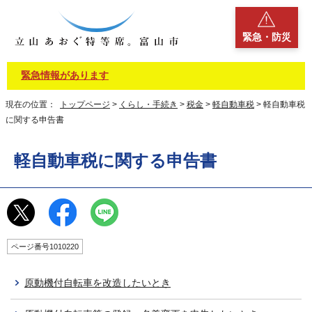
緊急・防災
緊急情報があります
現在の位置：
トップページ
>
くらし・手続き
>
税金
>
軽自動車税
> 軽自動車税
に関する申告書
軽自動車税に関する申告書
ページ番号1010220
原動機付自転車を改造したいとき