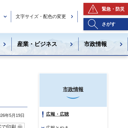
緊急・防災
文字サイズ・配色の変更
さがす
産業・ビジネス
市政情報
市政情報
広報・広聴
26年5月19日
字で印刷
広報とやま