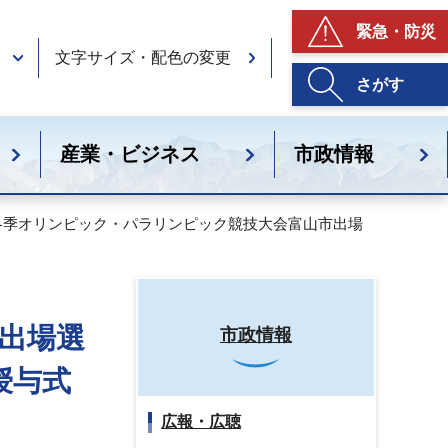
緊急・防災
文字サイズ・配色の変更
さがす
産業・ビジネス
市政情報
22冬季オリンピック・パラリンピック競技大会富山市出場
市出場選
市政情報
授与式
広報・広聴