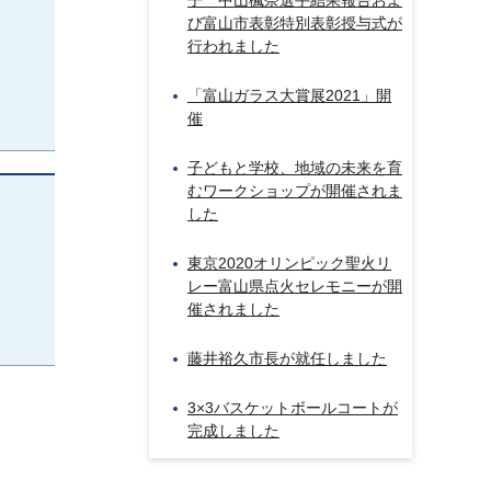
子 中山楓奈選手結果報告およ
び富山市表彰特別表彰授与式が
行われました
「富山ガラス大賞展2021」開
催
子どもと学校、地域の未来を育
むワークショップが開催されま
した
東京2020オリンピック聖火リ
レー富山県点火セレモニーが開
催されました
藤井裕久市長が就任しました
3×3バスケットボールコートが
完成しました