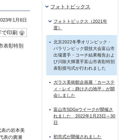
フォトトピックス
23年1月6日
フォトトピックス（2021年
度）
字で印刷
北京2022冬季オリンピック・
市表彰特別
パラリンピック競技大会富山市
出場選手・コーチ結果報告およ
び川除大輝選手富山市表彰特別
表彰授与式が行われました
ガラス美術館企画展「カーステ
ィ・レイ：静けさの地平」が開
会しました
富山市SDGsウイークが開催さ
れました 2022年1月23日～30
日
代表の岩本美
初市式が開催されました
代表の廣瀬