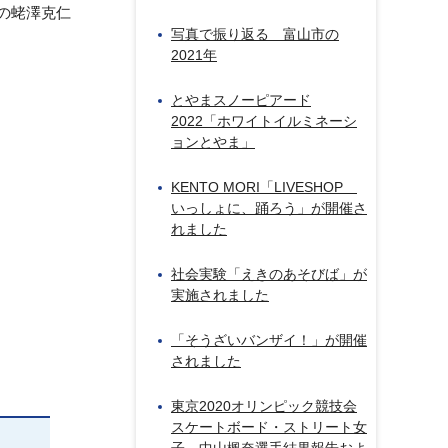
の蛯澤克仁
写真で振り返る 富山市の
2021年
とやまスノーピアード
2022「ホワイトイルミネーシ
ョンとやま」
KENTO MORI「LIVESHOP
いっしょに、踊ろう」が開催さ
れました
社会実験「えきのあそびば」が
実施されました
「そうざいバンザイ！」が開催
されました
東京2020オリンピック競技会
スケートボード・ストリート女