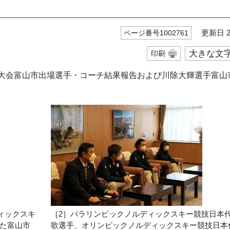
更新日 20
ページ番号1002761
大きな文
印刷
技大会富山市出場選手・コーチ結果報告および川除大輝選手富山
ィックスキ
［2］パラリンピックノルディックスキー競技日本
た富山市
歌選手、オリンピックノルディックスキー競技日本