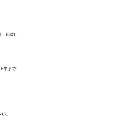
－6601
）正午まで
さい。