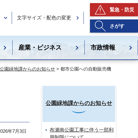
緊急・防災
文字サイズ・配色の変更
さがす
産業・ビジネス
市政情報
公園緑地課からのお知らせ
> 都市公園への自動販売機
公園緑地課からのお知らせ
布瀬南公園工事に伴う一部利
26年7月3日
用制限について