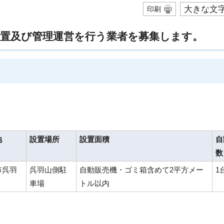
大きな文
印刷
設置及び管理運営を行う業者を募集します。
地
設置場所
設置面積
自
数
市呉羽
呉羽山側駐
自動販売機・ゴミ箱含めて2平方メー
1
車場
トル以内