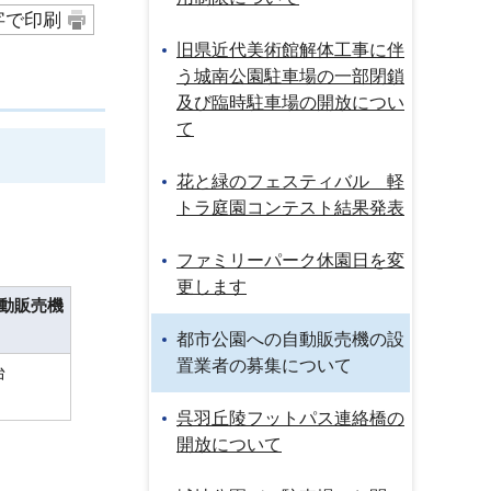
字で印刷
旧県近代美術館解体工事に伴
う城南公園駐車場の一部閉鎖
及び臨時駐車場の開放につい
て
花と緑のフェスティバル 軽
トラ庭園コンテスト結果発表
ファミリーパーク休園日を変
更します
動販売機
都市公園への自動販売機の設
置業者の募集について
台
呉羽丘陵フットパス連絡橋の
開放について