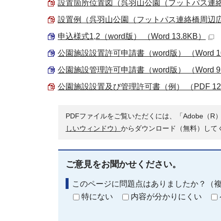
設置箇所位置図（呉羽山公園（フットパス連絡橋周
設置例（呉羽山公園（フットパス連絡橋周辺広場））
申込様式1,2（word版） （Word 13.8KB）
公園施設設置許可申請書（word版） （Word 10
公園施設管理許可申請書（word版） （Word 9
公園施設設置及び管理許可書（例） （PDF 128
PDFファイルをご覧いただくには、「Adobe（R）
しいウィンドウ）
からダウンロード（無料）して
ご意見をお聞かせください。
このページに問題点はありましたか？（
特にない
内容が分かりにくい