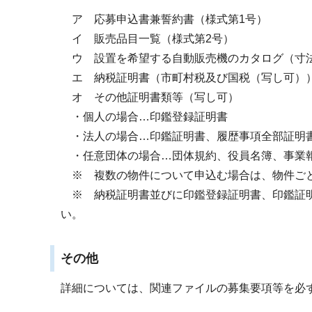
ア 応募申込書兼誓約書（様式第1号）
イ 販売品目一覧（様式第2号）
ウ 設置を希望する自動販売機のカタログ（寸
エ 納税証明書（市町村税及び国税（写し可）
オ その他証明書類等（写し可）
・個人の場合…印鑑登録証明書
・法人の場合…印鑑証明書、履歴事項全部証明
・任意団体の場合…団体規約、役員名簿、事業
※ 複数の物件について申込む場合は、物件ごと
※ 納税証明書並びに印鑑登録証明書、印鑑証明
い。
その他
詳細については、関連ファイルの募集要項等を必