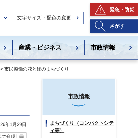
緊急・防災
文字サイズ・配色の変更
さがす
産業・ビジネス
市政情報
> 市民協働の花と緑のまちづくり
市政情報
まちづくり（コンパクトシテ
26年1月29日
ィ等）
字で印刷