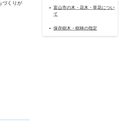
ちづくりが
富山市の木・花木・草花につい
て
保存樹木・樹林の指定
。