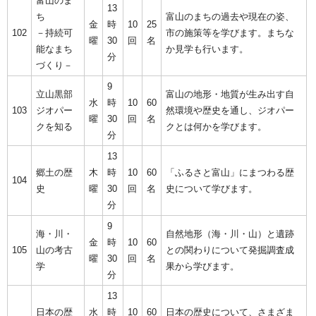
富山のま
13
ち
富山のまちの過去や現在の姿、
金
時
10
25
102
－持続可
市の施策等を学びます。まちな
曜
30
回
名
能なまち
か見学も行います。
分
づくり－
9
立山黒部
富山の地形・地質が生み出す自
水
時
10
60
103
ジオパー
然環境や歴史を通し、ジオパー
曜
30
回
名
クを知る
クとは何かを学びます。
分
13
郷土の歴
木
時
10
60
「ふるさと富山」にまつわる歴
104
史
曜
30
回
名
史について学びます。
分
9
海・川・
自然地形（海・川・山）と遺跡
金
時
10
60
105
山の考古
との関わりについて発掘調査成
曜
30
回
名
学
果から学びます。
分
13
日本の歴
水
時
10
60
日本の歴史について、さまざま