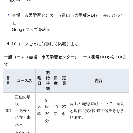
会場 市民学習センター（富山市大手町6-14）
（外部リンク）
Googleマップを表示
10コースごとに分割して掲載します。
一般コース（会場 市民学習センター）コース番号101から110ま
で
開
番
曜
始
回
定
コース名
内容
号
日
時
数
員
刻
富山の環
9
境
富山の自然環境について、過去
木
時
10
25
101
－過去・
と現在の実相や市の施策等を学
曜
30
回
名
現在・未
びます。
分
来－