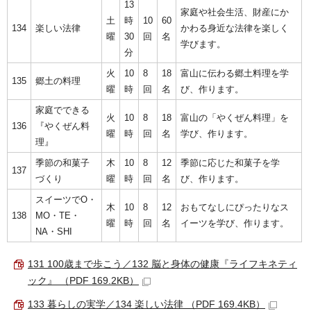
13
家庭や社会生活、財産にか
土
時
10
60
134
楽しい法律
かわる身近な法律を楽しく
曜
30
回
名
学びます。
分
火
10
8
18
富山に伝わる郷土料理を学
135
郷土の料理
曜
時
回
名
び、作ります。
家庭でできる
火
10
8
18
富山の「やくぜん料理」を
136
『やくぜん料
曜
時
回
名
学び、作ります。
理』
季節の和菓子
木
10
8
12
季節に応じた和菓子を学
137
づくり
曜
時
回
名
び、作ります。
スイーツでO・
木
10
8
12
おもてなしにぴったりなス
138
MO・TE・
曜
時
回
名
イーツを学び、作ります。
NA・SHI
131 100歳まで歩こう／132 脳と身体の健康『ライフキネティ
ック』 （PDF 169.2KB）
133 暮らしの実学／134 楽しい法律 （PDF 169.4KB）