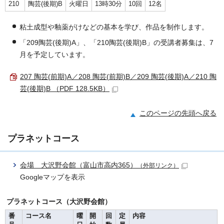
210
陶芸(後期)B
火曜日
13時30分
10回
12名
粘土成型や釉薬がけなどの基本を学び、作品を制作します。
「209陶芸(後期)A」、「210陶芸(後期)B」の受講者募集は、7
月を予定しています。
207 陶芸(前期)A／208 陶芸(前期)B／209 陶芸(後期)A／210 陶
芸(後期)B （PDF 128.5KB）
このページの先頭へ戻る
プラネットコース
会場 大沢野会館（富山市高内365）
（外部リンク）
Googleマップを表示
プラネットコース（大沢野会館）
番
コース名
曜
開
回
定
内容