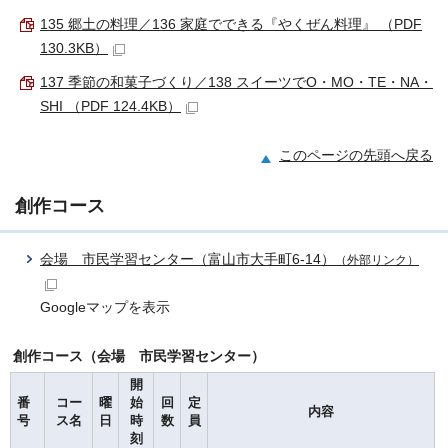
135 郷土の料理／136 家庭でできる『やくぜん料理』 （PDF
130.3KB）
137 季節の和菓子づくり／138 スイーツでO・MO・TE・NA・
SHI （PDF 124.4KB）
このページの先頭へ戻る
創作コース
会場 市民学習センター（富山市大手町6-14）
（外部リンク）
Googleマップを表示
創作コース（会場 市民学習センター）
開
番
コー
曜
始
回
定
内容
号
ス名
日
時
数
員
刻