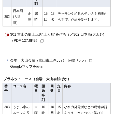
刻
日本画
金
10
15
18
デッサンや絵具の使い方を初歩か
302
(大沢
曜
時
回
名
ら学び、作品を制作します。
野)
301 富山の郷土玩具”土人形”を作ろう／302 日本画(大沢野)
（PDF 127.8KB）
会場 大山会館（富山市上滝567）
（外部リンク）
Googleマップを表示
プラネットコース（会場 大山会館ほか）
番
コース名
曜
開
回
定
内容
号
日
始
数
員
時
刻
303
うまい水の
木
10
10
15
小水力発電所などの現地学習
ルーツを探
曜
時
回
名
を交え、水について学びま