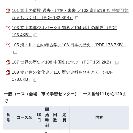
101 富山の環境‐過去・現在・未来‐／102 富山のまち‐持続可能
なまちづくり‐ （PDF 182.3KB）
103 立山黒部ジオパークを知る／104 郷土の歴史 （PDF
196.4KB）
105 海・川・山の考古学／106 日本の歴史 （PDF 173.7KB）
107 世界の歴史／108 中国史に学ぶ （PDF 159.2KB）
109 食と住の文化史／110 歴史史料をひもとく （PDF
178.8KB）
一般コース（会場 市民学習センター）コース番号111から120ま
で
開
番
曜
始
回
定
コース名
内容
号
日
時
数
員
刻