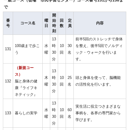
一般コース（会場 市民学習センター）コース番号131から138ま
で
開
番
曜
始
回
定
コース名
内容
号
日
時
数
員
刻
13
前半5回のストレッチで身体
100歳まで歩こ
水
時
10
30
を整え、後半5回でノルディ
131
う
曜
30
回
名
ック・ウォークを行いま
分
す。
（新規コー
13
ス）
木
時
10
25
頭と身体を使って、脳機能
132
脳と身体の健
曜
30
回
名
の活性化を行います。
康『ライフキ
分
ネティック』
13
実生活に役立つさまざまな
水
時
10
60
133
暮らしの実学
事柄を、各界の専門家から
曜
30
回
名
学びます。
分