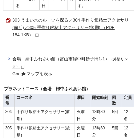
る
日
す。
303 うまい水のルーツを探る／304 手作り銀粘土アクセサリー
(前期)／305 手作り銀粘土アクセサリー(後期) （PDF
184.1KB）
会場 婦中ふれあい館（富山市婦中町砂子田1-1）
（外部リン
ク）
Googleマップを表示
プラネットコース（会場 婦中ふれあい館）
番
コース名
曜日
開始時刻
回
定員
号
数
304
手作り銀粘土アクセサリー(前
火曜
13時30
5回
12
期)
日
分
名
305
手作り銀粘土アクセサリー(後
火曜
13時30
5回
12
期)
日
分
名