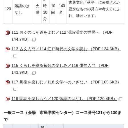
古典文化「落語」に表現された
落語のは
火
時
10
140
120
豊かなものの見方や考え方にふ
なし
曜
30
回
名
れ、味わいます。
分
111 おくのほそ道をよむ／112 漢詩漢文の世界へ （PDF
144.7KB）
113 古文入門／114 江戸時代の文学を読む （PDF 124.6KB）
115 くらしを彩る短歌の楽しみ／116 俳句入門 （PDF
143.9KB）
117 川柳を楽しむ／118 文学へのいざない （PDF 165.6KB）
119 朗読を楽しもう／120 落語のはなし （PDF 120.4KB）
一般コース（会場 市民学習センター）コース番号121から130ま
で
開