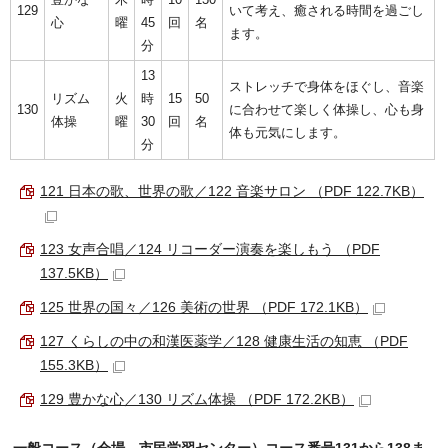
129
いて考え、癒される時間を過ごし
心
曜
45
回
名
ます。
分
13
ストレッチで身体をほぐし、音楽
リズム
火
時
15
50
130
に合わせて楽しく体操し、心も身
体操
曜
30
回
名
体も元気にします。
分
121 日本の歌、世界の歌／122 音楽サロン （PDF 122.7KB）
123 女声合唱／124 リコーダー演奏を楽しもう （PDF
137.5KB）
125 世界の国々／126 美術の世界 （PDF 172.1KB）
127 くらしの中の和漢医薬学／128 健康生活の知恵 （PDF
155.3KB）
129 豊かな心／130 リズム体操 （PDF 172.2KB）