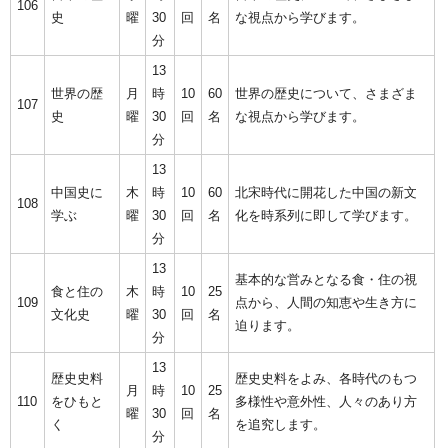
106
史
曜
30
回
名
な視点から学びます。
分
13
世界の歴
月
時
10
60
世界の歴史について、さまざま
107
史
曜
30
回
名
な視点から学びます。
分
13
中国史に
木
時
10
60
北宋時代に開花した中国の新文
108
学ぶ
曜
30
回
名
化を時系列に即して学びます。
分
13
基本的な営みとなる食・住の視
食と住の
木
時
10
25
109
点から、人間の知恵や生き方に
文化史
曜
30
回
名
迫ります。
分
13
歴史史料
歴史史料をよみ、各時代のもつ
月
時
10
25
110
をひもと
多様性や意外性、人々のあり方
曜
30
回
名
く
を追究します。
分