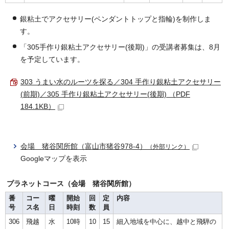
銀粘土でアクセサリー(ペンダントトップと指輪)を制作しま
す。
「305手作り銀粘土アクセサリー(後期)」の受講者募集は、8月
を予定しています。
303 うまい水のルーツを探る／304 手作り銀粘土アクセサリー
(前期)／305 手作り銀粘土アクセサリー(後期) （PDF
184.1KB）
会場 猪谷関所館（富山市猪谷978-4）
（外部リンク）
Googleマップを表示
プラネットコース（会場 猪谷関所館）
番
コー
曜
開始
回
定
内容
号
ス名
日
時刻
数
員
306
飛越
水
10時
10
15
細入地域を中心に、越中と飛騨の