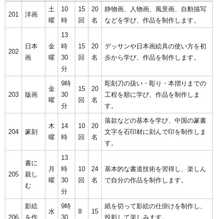
土
10
15
20
静物画、人物画、風景画、自動描写
201
洋画
曜
時
回
名
などを学び、作品を制作します。
13
日本
金
時
15
20
デッサンや日本画絵具の使い方を初
202
画
曜
30
回
名
歩から学び、作品を制作します。
分
9時
彫刻刀の扱い・彫り・本摺りまでの
金
15
20
203
版画
30
工程を順に学び、作品を制作しま
曜
回
名
分
す。
落款などの基本を学び、中国の篆書
木
14
10
20
204
篆刻
文字を石印材に刻んで印を制作しま
曜
時
回
名
す。
13
書に
月
時
10
24
基本的な書道技術を習得し、楽しん
205
親し
曜
30
回
名
で自分の作品を制作します。
む
分
影絵
9時
紙を切って影絵の仕掛けを制作し、
水
8
15
206
を作
30
投影して楽しみます。