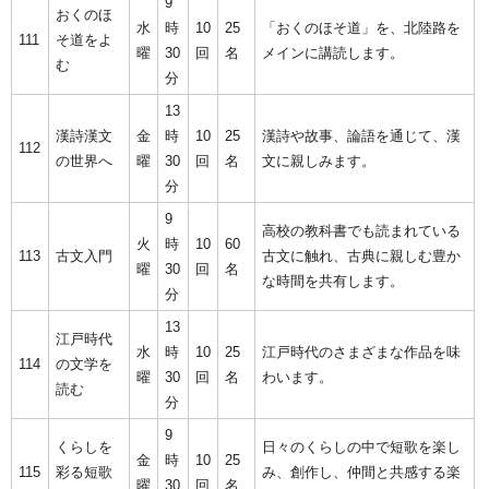
9
おくのほ
水
時
10
25
「おくのほそ道」を、北陸路を
111
そ道をよ
曜
30
回
名
メインに講読します。
む
分
13
漢詩漢文
金
時
10
25
漢詩や故事、論語を通じて、漢
112
の世界へ
曜
30
回
名
文に親しみます。
分
9
高校の教科書でも読まれている
火
時
10
60
113
古文入門
古文に触れ、古典に親しむ豊か
曜
30
回
名
な時間を共有します。
分
13
江戸時代
水
時
10
25
江戸時代のさまざまな作品を味
114
の文学を
曜
30
回
名
わいます。
読む
分
9
くらしを
日々のくらしの中で短歌を楽し
金
時
10
25
115
彩る短歌
み、創作し、仲間と共感する楽
曜
30
回
名