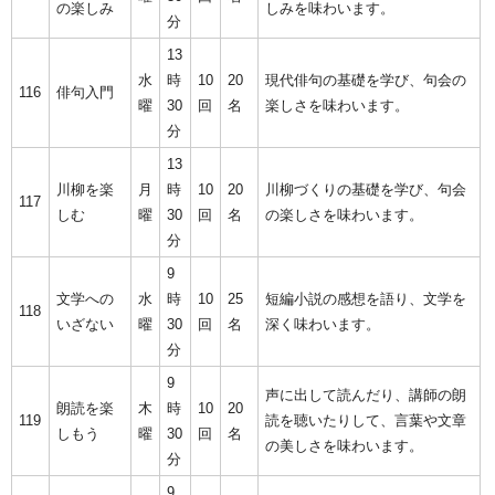
の楽しみ
しみを味わいます。
分
13
水
時
10
20
現代俳句の基礎を学び、句会の
116
俳句入門
曜
30
回
名
楽しさを味わいます。
分
13
川柳を楽
月
時
10
20
川柳づくりの基礎を学び、句会
117
しむ
曜
30
回
名
の楽しさを味わいます。
分
9
文学への
水
時
10
25
短編小説の感想を語り、文学を
118
いざない
曜
30
回
名
深く味わいます。
分
9
声に出して読んだり、講師の朗
朗読を楽
木
時
10
20
119
読を聴いたりして、言葉や文章
しもう
曜
30
回
名
の美しさを味わいます。
分
9