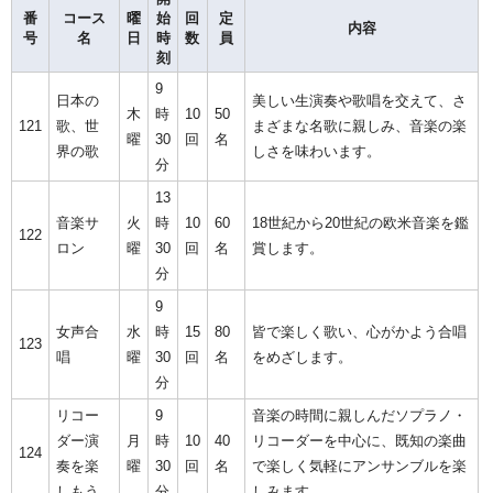
番
コース
曜
始
回
定
内容
号
名
日
時
数
員
刻
9
日本の
美しい生演奏や歌唱を交えて、さ
木
時
10
50
121
歌、世
まざまな名歌に親しみ、音楽の楽
曜
30
回
名
界の歌
しさを味わいます。
分
13
音楽サ
火
時
10
60
18世紀から20世紀の欧米音楽を鑑
122
ロン
曜
30
回
名
賞します。
分
9
女声合
水
時
15
80
皆で楽しく歌い、心がかよう合唱
123
唱
曜
30
回
名
をめざします。
分
リコー
9
音楽の時間に親しんだソプラノ・
ダー演
月
時
10
40
リコーダーを中心に、既知の楽曲
124
奏を楽
曜
30
回
名
で楽しく気軽にアンサンブルを楽
しもう
分
しみます。