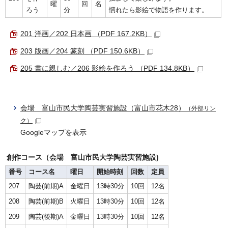
曜
回
名
ろう
分
慣れたら影絵で物語を作ります。
201 洋画／202 日本画 （PDF 167.2KB）
203 版画／204 篆刻 （PDF 150.6KB）
205 書に親しむ／206 影絵を作ろう （PDF 134.8KB）
会場 富山市民大学陶芸実習施設（富山市花木28）
（外部リン
ク）
Googleマップを表示
創作コース（会場 富山市民大学陶芸実習施設)
番号
コース名
曜日
開始時刻
回数
定員
207
陶芸(前期)A
金曜日
13時30分
10回
12名
208
陶芸(前期)B
火曜日
13時30分
10回
12名
209
陶芸(後期)A
金曜日
13時30分
10回
12名