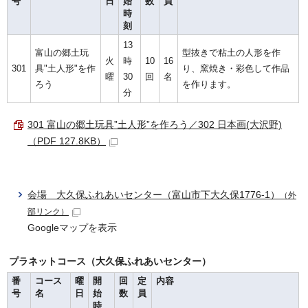
号
日
始
数
員
時
刻
13
富山の郷土玩
型抜きで粘土の人形を作
火
時
10
16
301
具"土人形"を作
り、窯焼き・彩色して作品
曜
30
回
名
ろう
を作ります。
分
301 富山の郷土玩具”土人形”を作ろう／302 日本画(大沢野)
（PDF 127.8KB）
会場 大久保ふれあいセンター（富山市下大久保1776-1）
（外
部リンク）
Googleマップを表示
プラネットコース（大久保ふれあいセンター）
番
コース
曜
開
回
定
内容
号
名
日
始
数
員
時