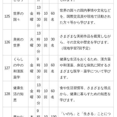
13
世界の国々の国内事情や文化など
世界の
金
時
10
60
125
を、国際交流員や現地で活動され
国々
曜
30
回
名
た方々等から学びます。
分
13
さまざまな美術作品を鑑賞しなが
美術の
火
時
10
30
126
ら、その文化や歴史を学びます。
世界
曜
30
回
名
（現地学習7回予定）
分
くらし
9
健康な生活をおくるため、漢方薬
の中の
金
時
10
60
や和漢薬、身近な病気に関するさ
127
和漢医
曜
30
回
名
まざまな医学・薬学について学び
薬学
分
ます。
13
健康生
食や生活習慣等、さまざまな視点
金
時
10
60
128
活の知
から、健康に暮らすための知恵を
曜
30
回
名
恵
学びます。
分
9
「いのち」と「生きる」ことにつ
豊かな
木
時
10
130