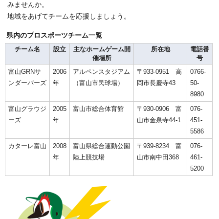
みませんか。
地域をあげてチームを応援しましょう。
県内のプロスポーツチーム一覧
チーム名
設立
主なホームゲーム開
所在地
電話番
催場所
号
富山GRNサ
2006
アルペンスタジアム
〒933-0951 高
0766-
ンダーバーズ
年
（富山市民球場）
岡市長慶寺43
50-
8980
富山グラウジ
2005
富山市総合体育館
〒930-0906 富
076-
ーズ
年
山市金泉寺44-1
451-
5586
カターレ富山
2008
富山県総合運動公園
〒939-8234 富
076-
年
陸上競技場
山市南中田368
461-
5200