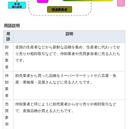
用語説明
用
説明
語
卸
全国の生産者などから新鮮な品物を集め、生産者に代わってせ
売
り売りや相対取引などで、仲卸業者や売買参加者に売る人たち
業
です。
者
仲
卸売業者から買った品物をスーパーマーケットや八百屋・魚
卸
屋・果物屋・花屋さんなどに売る人たちです。
業
者
売
仲卸業者と同じように卸売業者からせり売りや相対取引など
買
で、直接品物が買える人たちです。
参
加