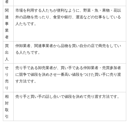
者
関
市場を利用する人たちが便利なように、野菜・魚・果物・花以
連
外の品物を売ったり、食堂や銀行、運送などの仕事をしている
事
人たちです。
業
者
買
仲卸業者、関連事業者から品物を買い自分の店で商売をしてい
出
る人たちです。
人
せ
売り手である卸売業者が、買い手である仲卸業者・売買参加者
り
に競争で値段を決めさせ一番高い値段をつけた買い手に売り渡
売
す方法です。
り
相
売り手と買い手の話し合いで値段を決めて売り渡す方法です。
対
取
引