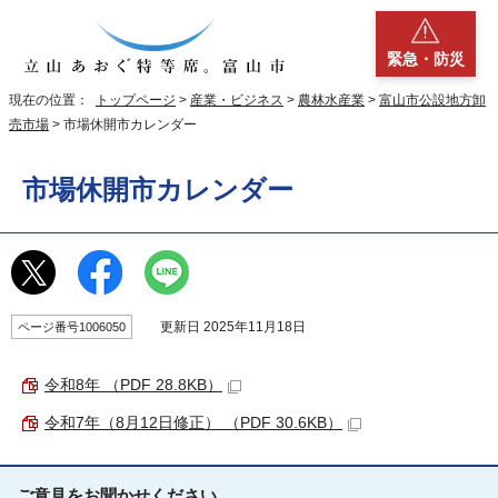
緊急・防災
現在の位置：
トップページ
>
産業・ビジネス
>
農林水産業
>
富山市公設地方卸
売市場
> 市場休開市カレンダー
市場休開市カレンダー
更新日 2025年11月18日
ページ番号1006050
令和8年 （PDF 28.8KB）
令和7年（8月12日修正） （PDF 30.6KB）
ご意見をお聞かせください。