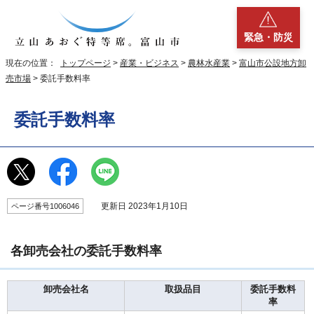
緊急・防災
現在の位置：
トップページ
>
産業・ビジネス
>
農林水産業
>
富山市公設地方卸
売市場
> 委託手数料率
委託手数料率
更新日 2023年1月10日
ページ番号1006046
各卸売会社の委託手数料率
卸売会社名
取扱品目
委託手数料
率