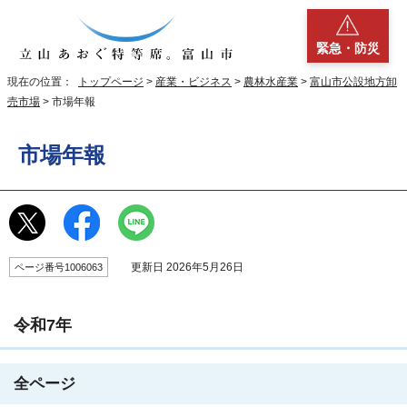
緊急・防災
現在の位置：
トップページ
>
産業・ビジネス
>
農林水産業
>
富山市公設地方卸
売市場
> 市場年報
市場年報
更新日 2026年5月26日
ページ番号1006063
令和7年
全ページ