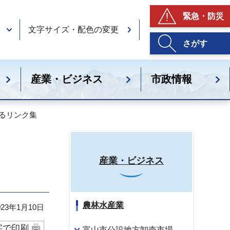
緊急・防災
文字サイズ・配色の変更
さがす
産業・ビジネス
市政情報
するリンク集
産業・ビジネス
農林水産業
23年1月10日
字で印刷
富山市公設地方卸売市場