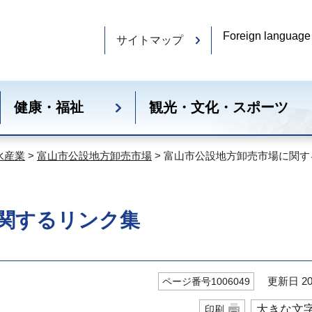
Foreign language
サイトマップ
健康・福祉
観光・文化・スポーツ
水産業
>
富山市公設地方卸売市場
> 富山市公設地方卸売市場に関
関するリンク集
更新日 20
ページ番号1006049
大きな文
印刷