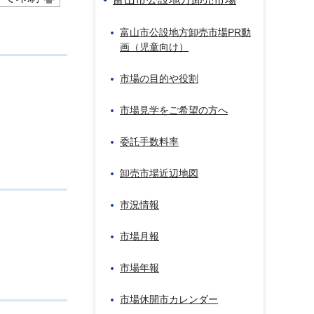
富山市公設地方卸売市場PR動
画（児童向け）
市場の目的や役割
市場見学をご希望の方へ
委託手数料率
卸売市場近辺地図
市況情報
市場月報
市場年報
市場休開市カレンダー