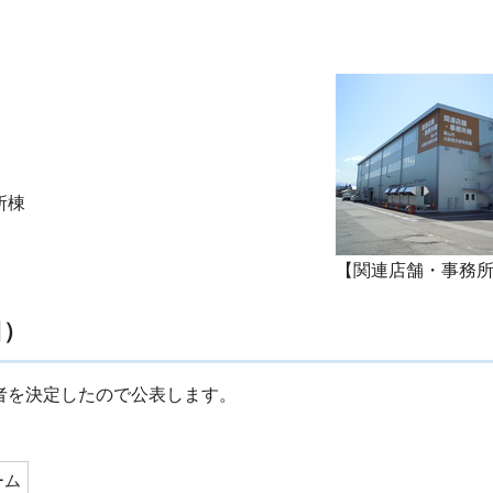
所棟
【関連店舗・事務
日）
者を決定したので公表します。
ーム