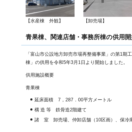
【水産棟 外観】
【卸売場】
青果棟、関連店舗・事務所棟の供用開
「富山市公設地方卸売市場再整備事業」の第1期
棟」の供用を令和5年3月1日より開始しました。
供用施設概要
青果棟
延床面積 7，287．00平方メートル
構 造 等 鉄骨造2階建て
諸 室 卸売場、仲卸店舗（10区画）、保冷