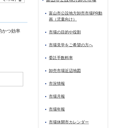
富山市公設地方卸売市場PR動
画（児童向け）
的かつ効率
市場の目的や役割
市場見学をご希望の方へ
委託手数料率
卸売市場近辺地図
市況情報
市場月報
市場年報
市場休開市カレンダー