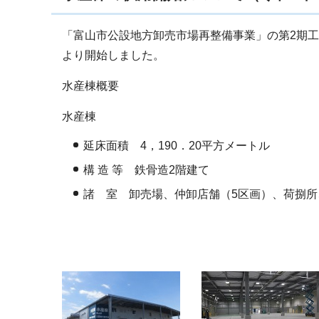
「富山市公設地方卸売市場再整備事業」の第2期工
より開始しました。
水産棟概要
水産棟
延床面積 4，190．20平方メートル
構 造 等 鉄骨造2階建て
諸 室 卸売場、仲卸店舗（5区画）、荷捌所