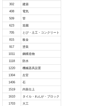
302
建築
408
電気
509
管
623
造園
705
とび・土工・コンクリート
815
板金
917
塗装
1011
鋼構造物
1118
防水
1220
機械器具設置
1304
左官
1406
石
1519
内装仕上
1610
タイル・れんが・ブロック
1703
大工