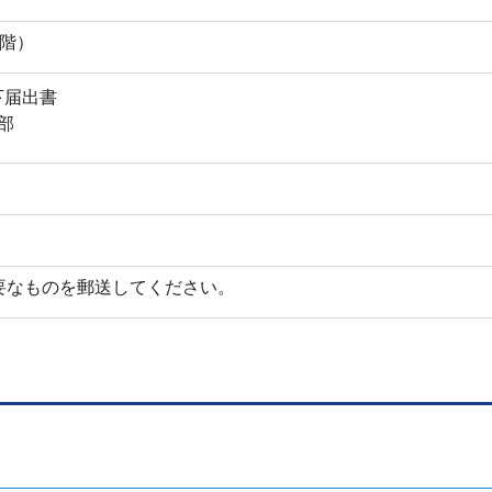
4階）
下届出書
部
要なものを郵送してください。