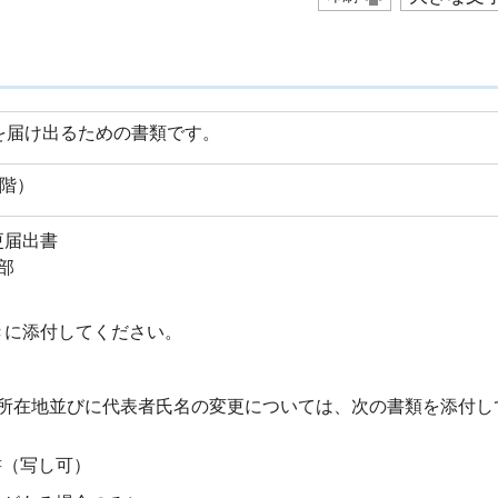
を届け出るための書類です。
4階）
更届出書
部
きに添付してください。
所在地並びに代表者氏名の変更については、次の書類を添付し
書（写し可）