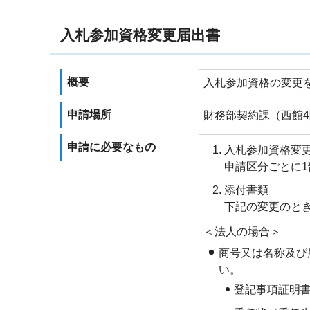
入札参加資格変更届出書
概要
入札参加資格の変更
申請場所
財務部契約課（西館
申請に必要なもの
入札参加資格変
申請区分ごとに1
添付書類
下記の変更のと
＜法人の場合＞
商号又は名称及び
い。
登記事項証明