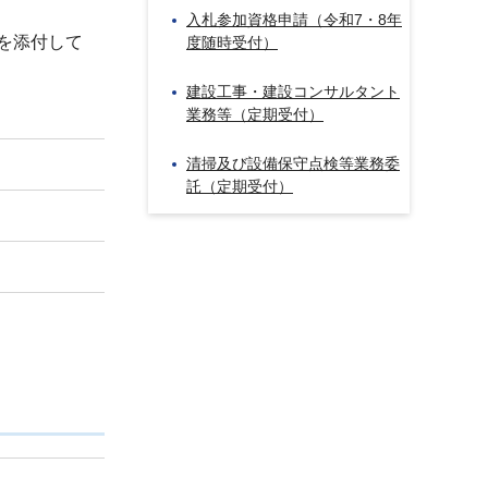
入札参加資格申請（令和7・8年
を添付して
度随時受付）
建設工事・建設コンサルタント
業務等（定期受付）
清掃及び設備保守点検等業務委
託（定期受付）