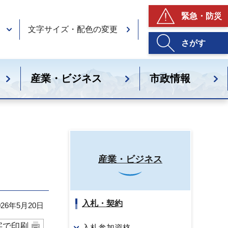
緊急・防災
文字サイズ・配色の変更
さがす
産業・ビジネス
市政情報
産業・ビジネス
入札・契約
26年5月20日
字で印刷
入札参加資格