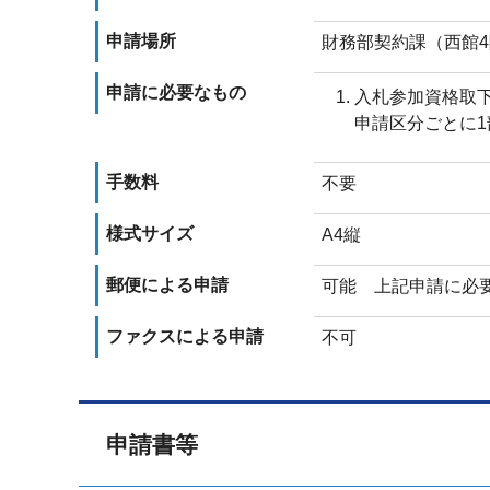
申請場所
財務部契約課（西館
申請に必要なもの
入札参加資格取
申請区分ごとに1
手数料
不要
様式サイズ
A4縦
郵便による申請
可能 上記申請に必
ファクスによる申請
不可
申請書等