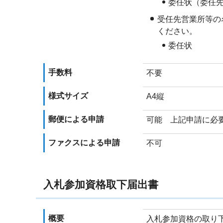
委任状（委任
受任先営業所等の
ください。
委任状
手数料
不要
様式サイズ
A4縦
郵便による申請
可能 上記申請に必
ファクスによる申請
不可
入札参加資格取下届出書
概要
入札参加資格の取り