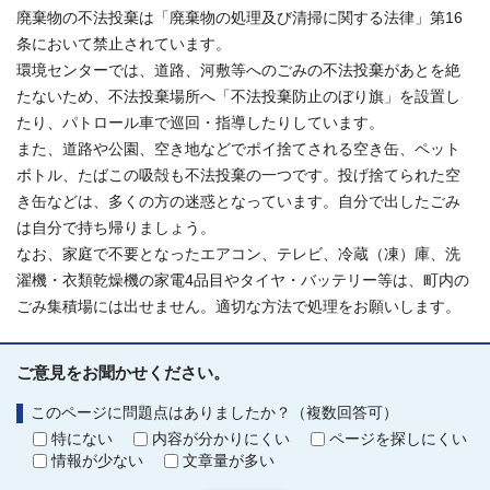
廃棄物の不法投棄は「廃棄物の処理及び清掃に関する法律」第16
条において禁止されています。
環境センターでは、道路、河敷等へのごみの不法投棄があとを絶
たないため、不法投棄場所へ「不法投棄防止のぼり旗」を設置し
たり、パトロール車で巡回・指導したりしています。
また、道路や公園、空き地などでポイ捨てされる空き缶、ペット
ボトル、たばこの吸殻も不法投棄の一つです。投げ捨てられた空
き缶などは、多くの方の迷惑となっています。自分で出したごみ
は自分で持ち帰りましょう。
なお、家庭で不要となったエアコン、テレビ、冷蔵（凍）庫、洗
濯機・衣類乾燥機の家電4品目やタイヤ・バッテリー等は、町内の
ごみ集積場には出せません。適切な方法で処理をお願いします。
ご意見をお聞かせください。
このページに問題点はありましたか？（複数回答可）
特にない
内容が分かりにくい
ページを探しにくい
情報が少ない
文章量が多い