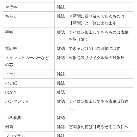
単行本
雑誌
ちらし
雑誌
※新聞に折り込んであるものは
【新聞】と一緒に出せます
手帳
雑誌
ナイロン加工してあるものは表紙
を取り除く
電話帳
雑誌
できるだけNTTの回収に出す
トイレットペーパーなど
雑誌
容器包装リサイクル法の対象外
の芯
ノート
雑誌
のし紙
雑誌
はがき
雑誌
パンフレット
雑誌
ナイロン加工してある表紙は取除
く。
百科事典
雑誌
封筒
雑誌
窓開き封筒は【燃やせるごみ】へ
プログラム
雑誌