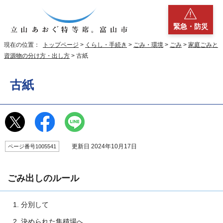
緊急・防災
現在の位置：
トップページ
>
くらし・手続き
>
ごみ・環境
>
ごみ
>
家庭ごみと
資源物の分け方・出し方
> 古紙
古紙
更新日 2024年10月17日
ページ番号1005541
ごみ出しのルール
分別して
決められた集積場へ