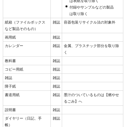
は表紙を取り除く
付録やサンプルなどの製品
は取り除く
紙箱（ファイルボックス
雑誌
容器包装リサイクル法の対象外
など製品そのもの）
画用紙
雑誌
カレンダー
雑誌
金属、プラスチック部分を取り除
く
教科書
雑誌
コピー用紙
雑誌
雑誌
雑誌
障子紙
雑誌
書道用紙
雑誌
墨汁のついているものは【燃やせ
るごみ】へ
説明書
雑誌
ダイヤリー（日記、手
雑誌
帳）