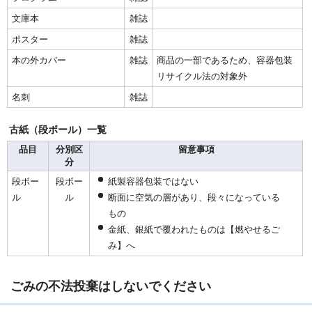
文庫本
雑誌
ポスター
雑誌
本の外カバー
雑誌
商品の一部であるため、容器包装
リサイクル法の対象外
名刺
雑誌
古紙（段ボール）一覧
品目
分別区
留意事項
分
段ボー
段ボー
紙製容器包装ではない
ル
ル
断面に空気の層があり、段々になっている
もの
金紙、銀紙で覆われたものは【燃やせるご
み】へ
ごみの不法投棄はしないでください