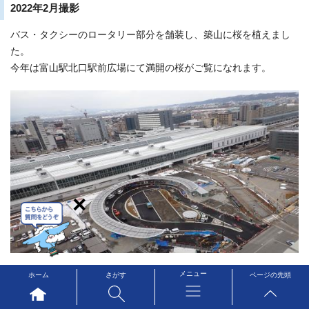
2022年2月撮影
バス・タクシーのロータリー部分を舗装し、築山に桜を植えまし
た。
今年は富山駅北口駅前広場にて満開の桜がご覧になれます。
×
メニュー
ホーム
さがす
ページの先頭
2022年3月撮影
富山駅北口駅前広場が竣工しました。