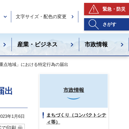
緊急・防災
文字サイズ・配色の変更
さがす
産業・ビジネス
市政情報
り重点地域」における特定行為の届出
届出
市政情報
まちづくり（コンパクトシテ
23年1月6日
ィ等）
字で印刷