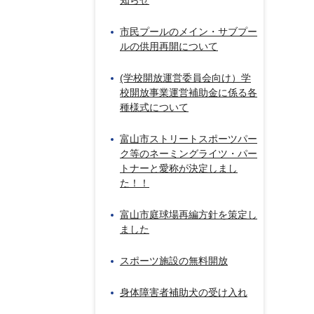
知らせ
市民プールのメイン・サブプー
ルの供用再開について
(学校開放運営委員会向け）学
校開放事業運営補助金に係る各
種様式について
富山市ストリートスポーツパー
ク等のネーミングライツ・パー
トナーと愛称が決定しまし
た！！
富山市庭球場再編方針を策定し
ました
スポーツ施設の無料開放
身体障害者補助犬の受け入れ