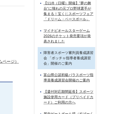
【11/8（日曜）開催】”夢の舞
台”に憧れの元プロ野球選手が
集まる！宝くじスポーツフェア
「ドリーム・ベースボール」
マイナビオールスターゲーム
2026のチケット発売要項が発
表されました
障害者スポーツ審判員養成講習
会 「ボッチャ指導者養成講習
ムページ）
会」開催のご案内
富山県公認初級パラスポーツ指
導員養成講習会開催のご案内
【還付対応期間延長】スポーツ
施設使用カード（プリペイドカ
ード）ご利用の方へ
屋内ゲートボール場（すぱーく