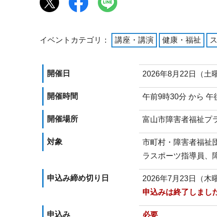
イベントカテゴリ：
講座・講演
健康・福祉
開催日
2026年8月22日（土
開催時間
午前9時30分 から 午
開催場所
富山市障害者福祉プラ
対象
市町村・障害者福祉
ラスポーツ指導員、
申込み締め切り日
2026年7月23日（木
申込みは終了しまし
申込み
必要