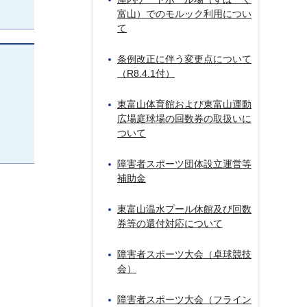
富山）でのモルック利用につい
て
条例改正に伴う変更点について
（R8.4.1付）
東富山体育館および東富山運動
広場庭球場の回数券の取扱いに
ついて
障害者スポーツ団体設立運営等
補助金
東富山温水プール休館及び回数
券等の還付対応について
障害者スポーツ大会（卓球競技
会）
障害者スポーツ大会（フライン