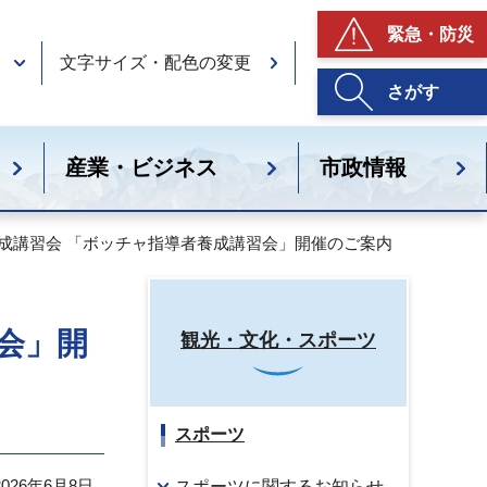
緊急・防災
文字サイズ・配色の変更
さがす
産業・ビジネス
市政情報
養成講習会 「ボッチャ指導者養成講習会」開催のご案内
会」開
観光・文化・スポーツ
スポーツ
26年6月8日
スポーツに関するお知らせ