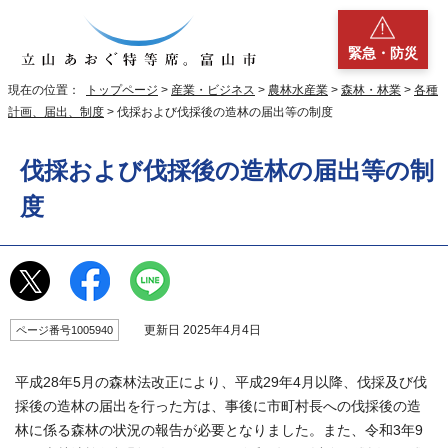
緊急・防災
現在の位置：
トップページ
>
産業・ビジネス
>
農林水産業
>
森林・林業
>
各種
計画、届出、制度
> 伐採および伐採後の造林の届出等の制度
伐採および伐採後の造林の届出等の制
度
更新日 2025年4月4日
ページ番号1005940
平成28年5月の森林法改正により、平成29年4月以降、伐採及び伐
採後の造林の届出を行った方は、事後に市町村長への伐採後の造
林に係る森林の状況の報告が必要となりました。また、令和3年9