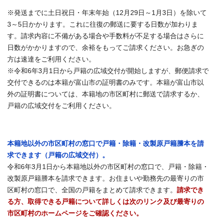
※発送までに土日祝日・年末年始（12月29日～1月3日）を除いて
3～5日かかります。これに往復の郵送に要する日数が加わりま
す。請求内容に不備がある場合や手数料が不足する場合はさらに
日数がかかりますので、余裕をもってご請求ください。お急ぎの
方は速達をご利用ください。
※令和6年3月1日から戸籍の広域交付が開始しますが、郵便請求で
交付できるのは本籍が富山市の証明書のみです。本籍が富山市以
外の証明書については、本籍地の市区町村に郵送で請求するか、
戸籍の広域交付をご利用ください。
本籍地以外の市区町村の窓口で戸籍・除籍・改製原戸籍謄本を請
求できます（戸籍の広域交付）。
令和6年3月1日から本籍地以外の市区町村の窓口で、戸籍・除籍・
改製原戸籍謄本を請求できます。お住まいや勤務先の最寄りの市
区町村の窓口で、全国の戸籍をまとめて請求できます。
請求でき
る方、取得できる戸籍について詳しくは次のリンク及び最寄りの
市区町村のホームページをご確認ください。