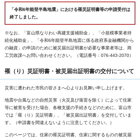
「令和6年能登半島地震」における罹災証明書等の申請受付は
終了しました。
※なお、「富山県なりわい再建支援補助金」、「小規模事業者持
続化補助金」、「令和6年能登半島地震に係る政府系金融機関から
の融資」の申請のために被災届出証明書が必要な事業者等は、商
工労政課へお問い合わせください。（電話番号：076-443-2070）
罹（り）災証明書・被災届出証明書の交付について
災害に遭われた市民の皆さまへ心よりお見舞い申し上げます。
地震や台風などの自然災害（火災及び落雷を除く）によって住家
等に被害を受けた場合、各種支援の手続きなどのために、富山市
では「罹（り）災証明書」、「被災届出証明書」を交付していま
す。（申請書を間違えないように注意してください。）
このページでは、住家の罹災証明書、住家に関するものの被災届